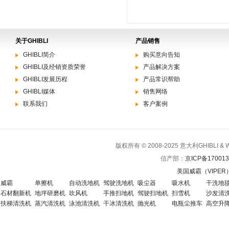
关于GHIBLI
产品销售
GHIBLI简介
购买意向告知
GHIBLI及经销资质荣誉
产品解决方案
GHIBLI发展历程
产品常识帮助
GHIBLI媒体
销售网络
联系我们
客户案例
版权所有 © 2008-2025 意大利GHIBLI 
信产部：
京ICP备170013
美国威霸（VIPE
威霸
单擦机
自动洗地机
驾驶洗地机
吸尘器
吸水机
干洗地
石材翻新机
地坪研磨机
吹风机
手推扫地机
驾驶扫地机
扫雪机
沙发清
扶梯清洗机
蒸汽清洗机
泳池清洗机
干冰清洗机
抛光机
电瓶尘推车
高空升