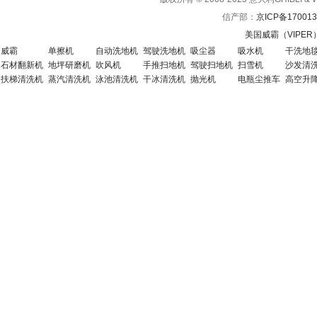
信产部：
京ICP备170013
美国威霸（VIPE
威霸
单擦机
自动洗地机
驾驶洗地机
吸尘器
吸水机
干洗地
石材翻新机
地坪研磨机
吹风机
手推扫地机
驾驶扫地机
扫雪机
沙发清
扶梯清洗机
蒸汽清洗机
泳池清洗机
干冰清洗机
抛光机
电瓶尘推车
高空升