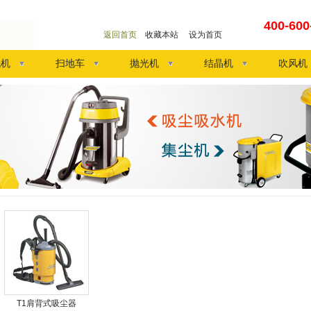
400-60
返回首页
收藏本站
设为首页
洗机
扫地车
抛光机
结晶机
吹风机
T1肩背式吸尘器