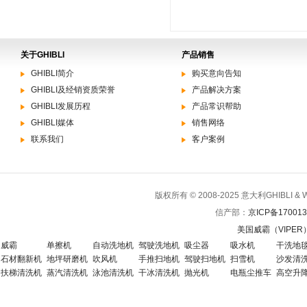
关于GHIBLI
产品销售
GHIBLI简介
购买意向告知
GHIBLI及经销资质荣誉
产品解决方案
GHIBLI发展历程
产品常识帮助
GHIBLI媒体
销售网络
联系我们
客户案例
版权所有 © 2008-2025 意大利GHIBLI 
信产部：
京ICP备170013
美国威霸（VIPE
威霸
单擦机
自动洗地机
驾驶洗地机
吸尘器
吸水机
干洗地
石材翻新机
地坪研磨机
吹风机
手推扫地机
驾驶扫地机
扫雪机
沙发清
扶梯清洗机
蒸汽清洗机
泳池清洗机
干冰清洗机
抛光机
电瓶尘推车
高空升