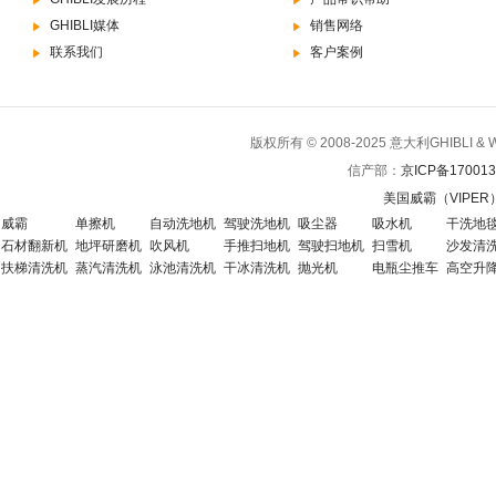
GHIBLI媒体
销售网络
联系我们
客户案例
版权所有 © 2008-2025 意大利GHIBLI 
信产部：
京ICP备170013
美国威霸（VIPE
威霸
单擦机
自动洗地机
驾驶洗地机
吸尘器
吸水机
干洗地
石材翻新机
地坪研磨机
吹风机
手推扫地机
驾驶扫地机
扫雪机
沙发清
扶梯清洗机
蒸汽清洗机
泳池清洗机
干冰清洗机
抛光机
电瓶尘推车
高空升